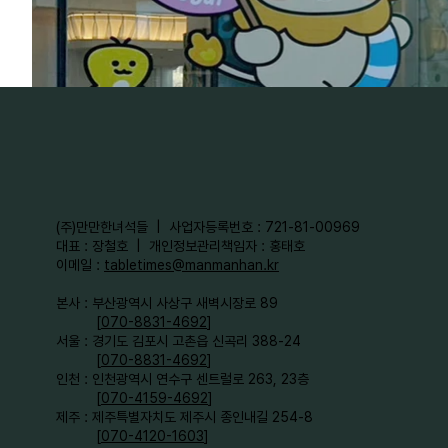
​(주)만만한녀석들 | 사업자등록번호 : 721-81-00969
대표 : 장철호 | 개인정보관리책임자 : 홍태호
이메일 :
tabletimes@manmanhan.kr
본사 : 부산광역시 사상구 새벽시장로 89
[
070-8831-4692
]
서울 : 경기도 김포시 고촌읍 신곡리 388-24
[
070-8831-4692
]
인천 : 인천광역시 연수구 센트럴로 263, 23층
[
070-4159-4692
]​
제주 : 제주특별자치도 제주시 종인내길 254-8
[
070-4120-1603
]