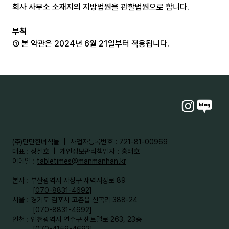
회사 사무소 소재지의 지방법원을 관할법원으로 합니다.
부칙
① 본 약관은 2024년 6월 21일부터 적용됩니다.
​(주)만만한녀석들 | 사업자등록번호 : 721-81-00969
대표 : 장철호 | 개인정보관리책임자 : 홍태호
이메일 :
tabletimes@manmanhan.kr
본사 : 부산광역시 사상구 새벽시장로 89
[
070-8831-4692
]
서울 : 경기도 김포시 고촌읍 신곡리 388-24
[
070-8831-4692
]
인천 : 인천광역시 연수구 센트럴로 263, 23층
[
070-4159-4692
]​