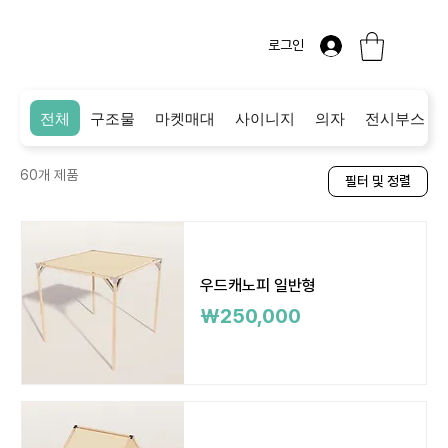
로그인
전체
구조물
마켓매대
사이니지
의자
전시부스
60개 제품
필터 및 정렬
우드캐노피 일반형
가격
₩250,000