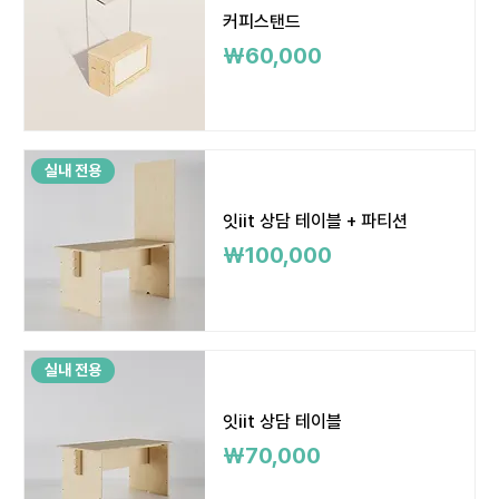
커피스탠드
가격
₩60,000
실내 전용
잇iit 상담 테이블 + 파티션
가격
₩100,000
실내 전용
잇iit 상담 테이블
가격
₩70,000