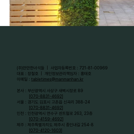
​(주)만만한녀석들 | 사업자등록번호 : 721-81-00969
대표 : 장철호 | 개인정보관리책임자 : 홍태호
이메일 :
tabletimes@manmanhan.kr
본사 : 부산광역시 사상구 새벽시장로 89
[
070-8831-4692
]
서울 : 경기도 김포시 고촌읍 신곡리 388-24
[
070-8831-4692
]
인천 : 인천광역시 연수구 센트럴로 263, 23층
[
070-4159-4692
]​
제주 : 제주특별자치도 제주시 종인내길 254-8
[
070-4120-1603
]