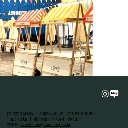
​(주)만만한녀석들 | 사업자등록번호 : 721-81-00969
대표 : 장철호 | 개인정보관리책임자 : 홍태호
이메일 :
tabletimes@manmanhan.kr