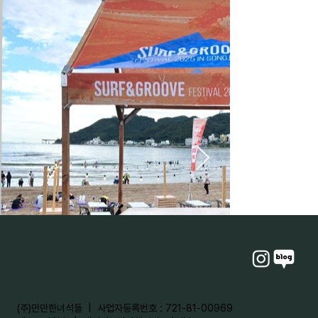
​(주)만만한녀석들 | 사업자등록번호 : 721-81-00969