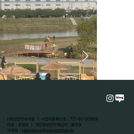
​(주)만만한녀석들 | 사업자등록번호 : 721-81-00969
대표 : 장철호 | 개인정보관리책임자 : 홍태호
이메일 :
tabletimes@manmanhan.kr