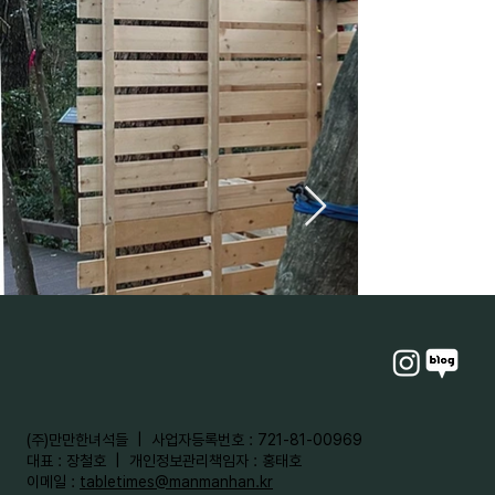
​(주)만만한녀석들 | 사업자등록번호 : 721-81-00969
대표 : 장철호 | 개인정보관리책임자 : 홍태호
이메일 :
tabletimes@manmanhan.kr