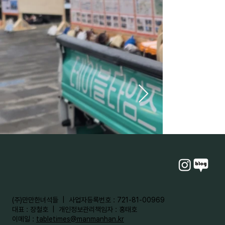
​(주)만만한녀석들 | 사업자등록번호 : 721-81-00969
대표 : 장철호 | 개인정보관리책임자 : 홍태호
이메일 :
tabletimes@manmanhan.kr