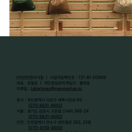
​(주)만만한녀석들 | 사업자등록번호 : 721-81-00969
대표 : 장철호 | 개인정보관리책임자 : 홍태호
이메일 :
tabletimes@manmanhan.kr
본사 : 부산광역시 사상구 새벽시장로 89
[
070-8831-4692
]
서울 : 경기도 김포시 고촌읍 신곡리 388-24
[
070-8831-4692
]
인천 : 인천광역시 연수구 센트럴로 263, 23층
[
070-4159-4692
]​