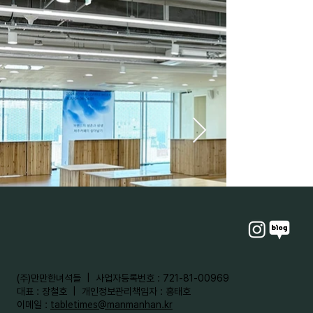
​(주)만만한녀석들 | 사업자등록번호 : 721-81-00969
대표 : 장철호 | 개인정보관리책임자 : 홍태호
이메일 :
tabletimes@manmanhan.kr