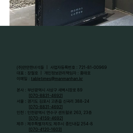
​(주)만만한녀석들 | 사업자등록번호 : 721-81-00969
대표 : 장철호 | 개인정보관리책임자 : 홍태호
이메일 :
tabletimes@manmanhan.kr
본사 : 부산광역시 사상구 새벽시장로 89
[
070-8831-4692
]
서울 : 경기도 김포시 고촌읍 신곡리 388-24
[
070-8831-4692
]
인천 : 인천광역시 연수구 센트럴로 263, 23층
[
070-4159-4692
]​
제주 : 제주특별자치도 제주시 종인내길 254-8
[
070-4120-1603
]