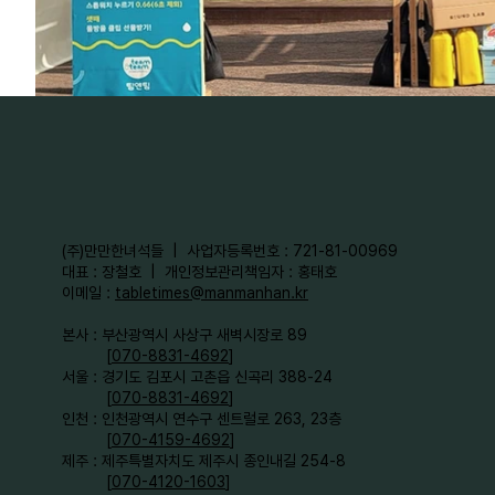
​(주)만만한녀석들 | 사업자등록번호 : 721-81-00969
대표 : 장철호 | 개인정보관리책임자 : 홍태호
이메일 :
tabletimes@manmanhan.kr
본사 : 부산광역시 사상구 새벽시장로 89
[
070-8831-4692
]
서울 : 경기도 김포시 고촌읍 신곡리 388-24
[
070-8831-4692
]
인천 : 인천광역시 연수구 센트럴로 263, 23층
[
070-4159-4692
]​
제주 : 제주특별자치도 제주시 종인내길 254-8
[
070-4120-1603
]