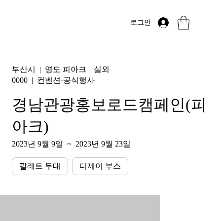
로그인
부산시
|
영도 피아크
|
실외
0000
|
컨벤션·공식행사
경남관광홍보로드캠페인(피
아크)
2023년 9월 9일
~
2023년 9월 23일
팔레트 무대
디제이 부스