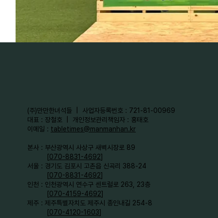
​(주)만만한녀석들 | 사업자등록번호 : 721-81-00969
대표 : 장철호 | 개인정보관리책임자 : 홍태호
이메일 :
tabletimes@manmanhan.kr
본사 : 부산광역시 사상구 새벽시장로 89
[
070-8831-4692
]
서울 : 경기도 김포시 고촌읍 신곡리 388-24
[
070-8831-4692
]
인천 : 인천광역시 연수구 센트럴로 263, 23층
[
070-4159-4692
]​
제주 : 제주특별자치도 제주시 종인내길 254-8
[
070-4120-1603
]