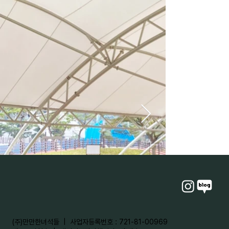
​(주)만만한녀석들 | 사업자등록번호 : 721-81-00969