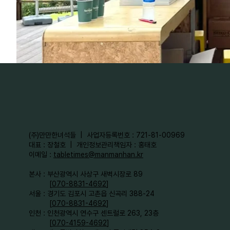
​(주)만만한녀석들 | 사업자등록번호 : 721-81-00969
대표 : 장철호 | 개인정보관리책임자 : 홍태호
이메일 :
tabletimes@manmanhan.kr
본사 : 부산광역시 사상구 새벽시장로 89
[
070-8831-4692
]
서울 : 경기도 김포시 고촌읍 신곡리 388-24
[
070-8831-4692
]
인천 : 인천광역시 연수구 센트럴로 263, 23층
[
070-4159-4692
]​