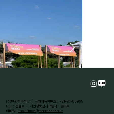
​(주)만만한녀석들 | 사업자등록번호 : 721-81-00969
대표 : 장철호 | 개인정보관리책임자 : 홍태호
이메일 :
tabletimes@manmanhan.kr