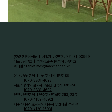
​(주)만만한녀석들 | 사업자등록번호 : 721-81-00969
대표 : 장철호 | 개인정보관리책임자 : 홍태호
이메일 :
tabletimes@manmanhan.kr
본사 : 부산광역시 사상구 새벽시장로 89
[
070-8831-4692
]
서울 : 경기도 김포시 고촌읍 신곡리 388-24
[
070-8831-4692
]
인천 : 인천광역시 연수구 센트럴로 263, 23층
[
070-4159-4692
]​
제주 : 제주특별자치도 제주시 종인내길 254-8
[
070-4120-1603
]