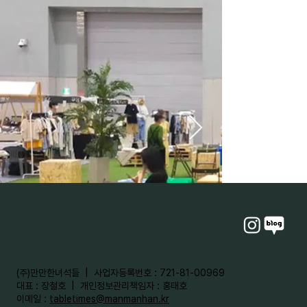
​(주)만만한녀석들 | 사업자등록번호 : 721-81-00969
대표 : 장철호 | 개인정보관리책임자 : 홍태호
이메일 :
tabletimes@manmanhan.kr