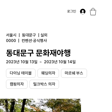
로그인
서울시
|
동대문구
|
실외
0000
|
컨벤션·공식행사
동대문구 문화재야행
2023년 10월 13일
~
2023년 10월 14일
다이닝 테이블
웨딩의자
마르쉐 부스
캠핑의자
밀크박스 의자