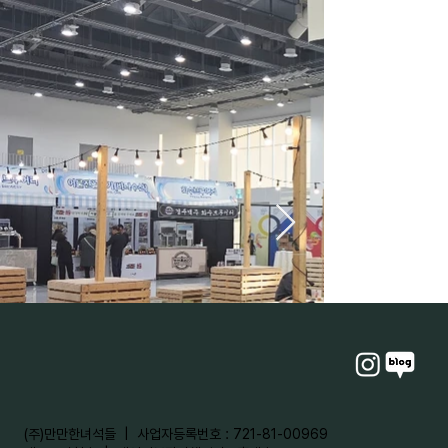
​(주)만만한녀석들 | 사업자등록번호 : 721-81-00969