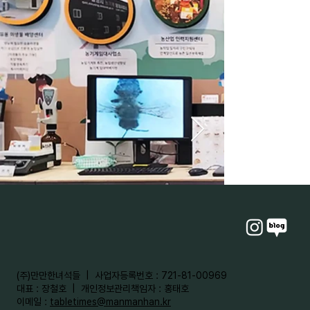
​(주)만만한녀석들 | 사업자등록번호 : 721-81-00969
대표 : 장철호 | 개인정보관리책임자 : 홍태호
이메일 :
tabletimes@manmanhan.kr