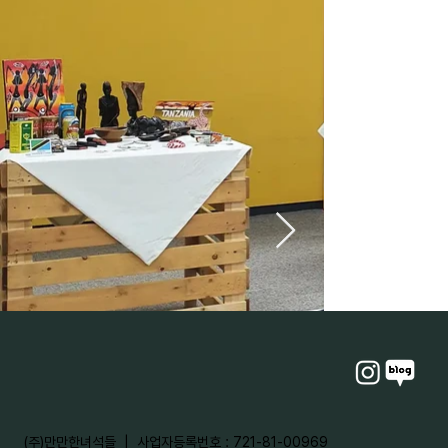
​(주)만만한녀석들 | 사업자등록번호 : 721-81-00969