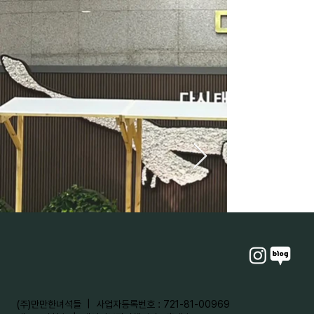
​(주)만만한녀석들 | 사업자등록번호 : 721-81-00969