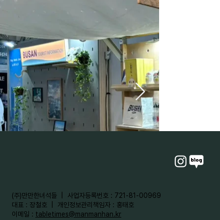
​(주)만만한녀석들 | 사업자등록번호 : 721-81-00969
대표 : 장철호 | 개인정보관리책임자 : 홍태호
이메일 :
tabletimes@manmanhan.kr