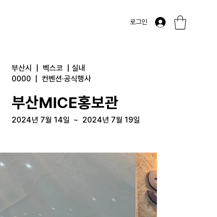
로그인
부산시
|
벡스코
|
실내
0000
|
컨벤션·공식행사
부산MICE홍보관
2024년 7월 14일
~
2024년 7월 19일