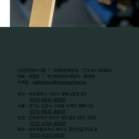
​(주)만만한녀석들 | 사업자등록번호 : 721-81-00969
대표 : 장철호 | 개인정보관리책임자 : 홍태호
이메일 :
tabletimes@manmanhan.kr
본사 : 부산광역시 사상구 새벽시장로 89
[
070-8831-4692
]
서울 : 경기도 김포시 고촌읍 신곡리 388-24
[
070-8831-4692
]
인천 : 인천광역시 연수구 센트럴로 263, 23층
[
070-4159-4692
]​
제주 : 제주특별자치도 제주시 종인내길 254-8
[
070-4120-1603
]