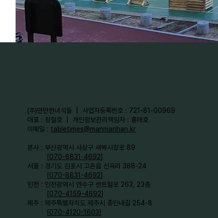
​(주)만만한녀석들 | 사업자등록번호 : 721-81-00969
대표 : 장철호 | 개인정보관리책임자 : 홍태호
이메일 :
tabletimes@manmanhan.kr
본사 : 부산광역시 사상구 새벽시장로 89
[
070-8831-4692
]
서울 : 경기도 김포시 고촌읍 신곡리 388-24
[
070-8831-4692
]
인천 : 인천광역시 연수구 센트럴로 263, 23층
[
070-4159-4692
]​
제주 : 제주특별자치도 제주시 종인내길 254-8
[
070-4120-1603
]