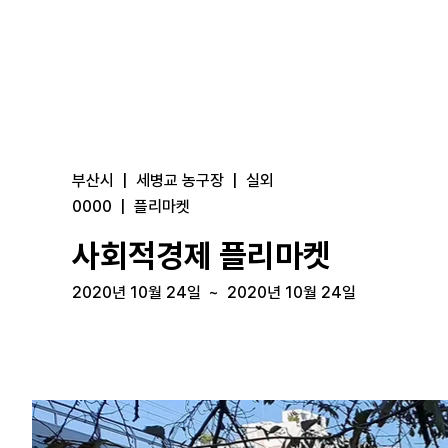
부산시
|
세병교 농구장
|
실외
0000
|
플리마켓
사회적경제 플리마켓
2020년 10월 24일
~
2020년 10월 24일