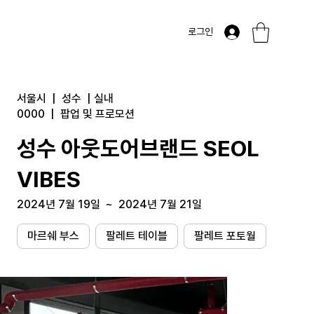
로그인
서울시
|
성수
|
실내
0000
|
팝업 및 프로모션
성수 아웃도어브랜드 SEOL
VIBES
2024년 7월 19일
~
2024년 7월 21일
마르쉐 부스
팔레트 테이블
팔레트 포토월