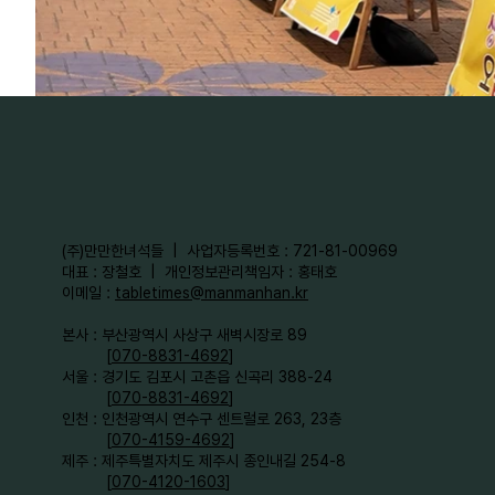
​(주)만만한녀석들 | 사업자등록번호 : 721-81-00969
대표 : 장철호 | 개인정보관리책임자 : 홍태호
이메일 :
tabletimes@manmanhan.kr
본사 : 부산광역시 사상구 새벽시장로 89
[
070-8831-4692
]
서울 : 경기도 김포시 고촌읍 신곡리 388-24
[
070-8831-4692
]
인천 : 인천광역시 연수구 센트럴로 263, 23층
[
070-4159-4692
]​
제주 : 제주특별자치도 제주시 종인내길 254-8
[
070-4120-1603
]