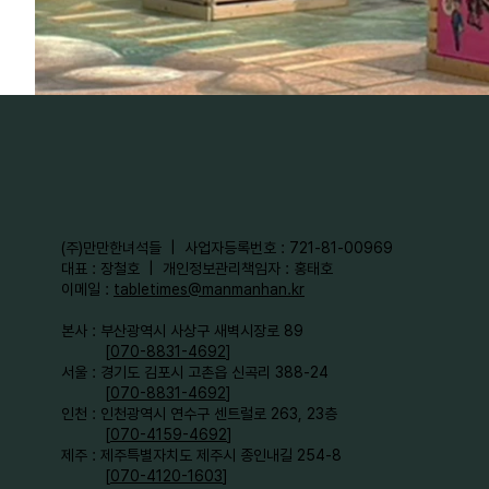
​(주)만만한녀석들 | 사업자등록번호 : 721-81-00969
대표 : 장철호 | 개인정보관리책임자 : 홍태호
이메일 :
tabletimes@manmanhan.kr
본사 : 부산광역시 사상구 새벽시장로 89
[
070-8831-4692
]
서울 : 경기도 김포시 고촌읍 신곡리 388-24
[
070-8831-4692
]
인천 : 인천광역시 연수구 센트럴로 263, 23층
[
070-4159-4692
]​
제주 : 제주특별자치도 제주시 종인내길 254-8
[
070-4120-1603
]