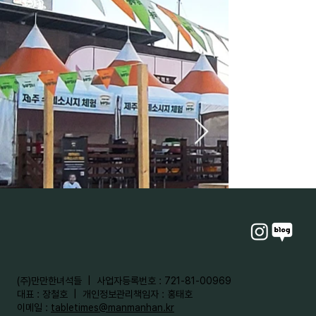
​(주)만만한녀석들 | 사업자등록번호 : 721-81-00969
대표 : 장철호 | 개인정보관리책임자 : 홍태호
이메일 :
tabletimes@manmanhan.kr