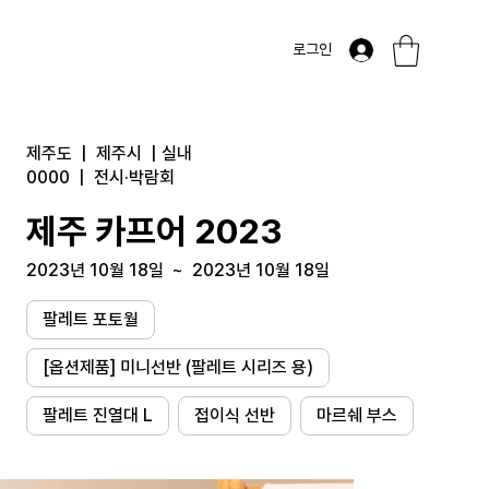
로그인
제주도
|
제주시
|
실내
0000
|
전시·박람회
제주 카프어 2023
2023년 10월 18일
~
2023년 10월 18일
팔레트 포토월
[옵션제품] 미니선반 (팔레트 시리즈 용)
팔레트 진열대 L
접이식 선반
마르쉐 부스