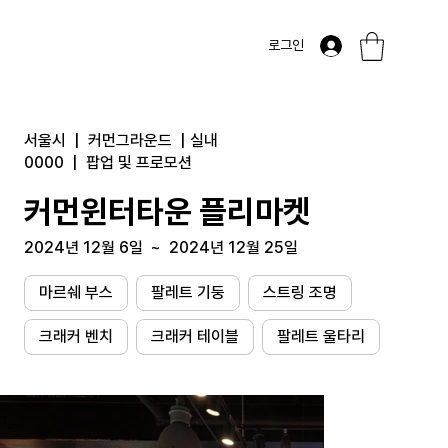
로그인
서울시
|
커먼그라운드
|
실내
0000
|
팝업 및 프로모션
커먼윈터타운 플리마켓
2024년 12월 6일
~
2024년 12월 25일
마르쉐 부스
팔레트 기둥
스트링 조명
크래커 벤치
크래커 테이블
팔레트 울타리