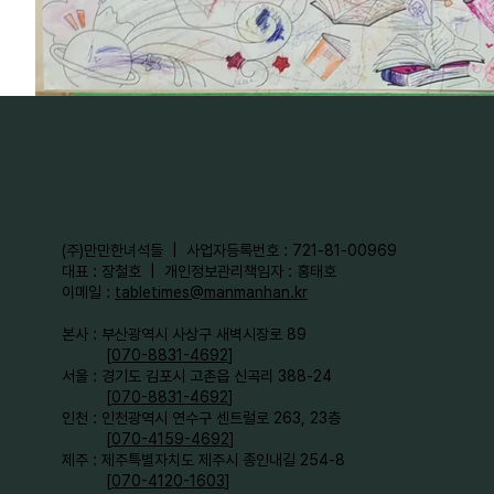
​(주)만만한녀석들 | 사업자등록번호 : 721-81-00969
대표 : 장철호 | 개인정보관리책임자 : 홍태호
이메일 :
tabletimes@manmanhan.kr
본사 : 부산광역시 사상구 새벽시장로 89
[
070-8831-4692
]
서울 : 경기도 김포시 고촌읍 신곡리 388-24
[
070-8831-4692
]
인천 : 인천광역시 연수구 센트럴로 263, 23층
[
070-4159-4692
]​
제주 : 제주특별자치도 제주시 종인내길 254-8
[
070-4120-1603
]