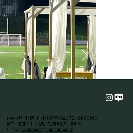
​(주)만만한녀석들 | 사업자등록번호 : 721-81-00969
대표 : 장철호 | 개인정보관리책임자 : 홍태호
이메일 :
tabletimes@manmanhan.kr