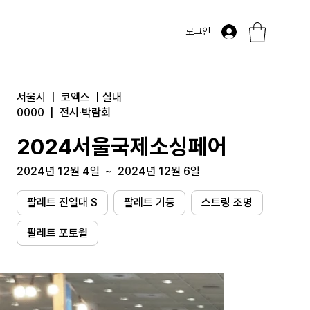
로그인
서울시
|
코엑스
|
실내
0000
|
전시·박람회
2024서울국제소싱페어
2024년 12월 4일
~
2024년 12월 6일
팔레트 진열대 S
팔레트 기둥
스트링 조명
팔레트 포토월