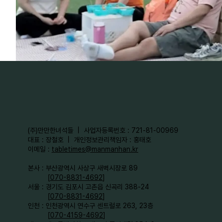
​(주)만만한녀석들 | 사업자등록번호 : 721-81-00969
대표 : 장철호 | 개인정보관리책임자 : 홍태호
이메일 :
tabletimes@manmanhan.kr
본사 : 부산광역시 사상구 새벽시장로 89
[
070-8831-4692
]
서울 : 경기도 김포시 고촌읍 신곡리 388-24
[
070-8831-4692
]
인천 : 인천광역시 연수구 센트럴로 263, 23층
[
070-4159-4692
]​