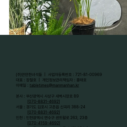
​(주)만만한녀석들 | 사업자등록번호 : 721-81-00969
대표 : 장철호 | 개인정보관리책임자 : 홍태호
이메일 :
tabletimes@manmanhan.kr
본사 : 부산광역시 사상구 새벽시장로 89
[
070-8831-4692
]
서울 : 경기도 김포시 고촌읍 신곡리 388-24
[
070-8831-4692
]
인천 : 인천광역시 연수구 센트럴로 263, 23층
[
070-4159-4692
]​