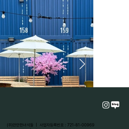
​(주)만만한녀석들 | 사업자등록번호 : 721-81-00969