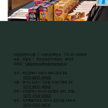
​(주)만만한녀석들 | 사업자등록번호 : 721-81-00969
대표 : 장철호 | 개인정보관리책임자 : 홍태호
이메일 :
tabletimes@manmanhan.kr
본사 : 부산광역시 사상구 새벽시장로 89
[
070-8831-4692
]
서울 : 경기도 김포시 고촌읍 신곡리 388-24
[
070-8831-4692
]
인천 : 인천광역시 연수구 센트럴로 263, 23층
[
070-4159-4692
]​
제주 : 제주특별자치도 제주시 종인내길 254-8
[
070-4120-1603
]