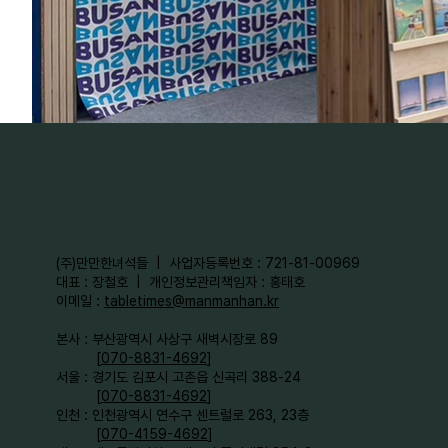
​(주)만만한녀석들 | 사업자등록번호 : 721-81-00969
대표 : 장철호 | 개인정보관리책임자 : 홍태호
이메일 :
tabletimes@manmanhan.kr
본사 : 부산광역시 사상구 새벽시장로 89
[
070-8831-4692
]
서울 : 경기도 김포시 고촌읍 신곡리 388-24
[
070-8831-4692
]
인천 : 인천광역시 연수구 센트럴로 263, 23층
[
070-4159-4692
]​