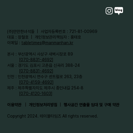
​(주)만만한녀석들 | 사업자등록번호 : 721-81-00969
대표 : 장철호 | 개인정보관리책임자 : 홍태호
이메일 :
tabletimes@manmanhan.kr
본사 : 부산광역시 사상구 새벽시장로 89
[
070-8831-4692
]
서울 : 경기도 김포시 고촌읍 신곡리 388-24
[
070-8831-4692
]
인천 : 인천광역시 연수구 센트럴로 263, 23층
[
070-4159-4692
]​
제주 : 제주특별자치도 제주시 종인내길 254-8
[
070-4120-1603
]
이용약관
|
개인정보처리방침
|
행사공간 연출물 임대 및 구매 약관
Copyright 2024. 테이블타임즈 All rights reserved.