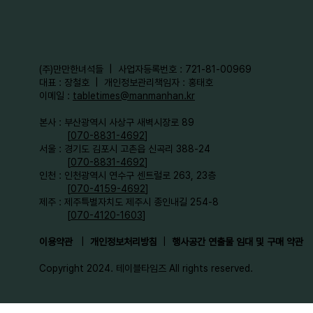
​(주)만만한녀석들 | 사업자등록번호 : 721-81-00969
대표 : 장철호 | 개인정보관리책임자 : 홍태호
이메일 :
tabletimes@manmanhan.kr
본사 : 부산광역시 사상구 새벽시장로 89
[
070-8831-4692
]
서울 : 경기도 김포시 고촌읍 신곡리 388-24
[
070-8831-4692
]
인천 : 인천광역시 연수구 센트럴로 263, 23층
[
070-4159-4692
]​
제주 : 제주특별자치도 제주시 종인내길 254-8
[
070-4120-1603
]
이용약관
|
개인정보처리방침
|
행사공간 연출물 임대 및 구매 약관
Copyright 2024. 테이블타임즈 All rights reserved.