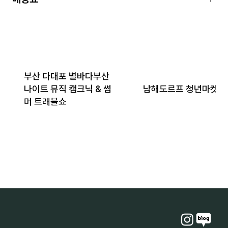
부산 다대포 별바다부산
나이트 뮤직 캠크닉 & 썸
남해도르프 청년마켓 2
머 트래블쇼