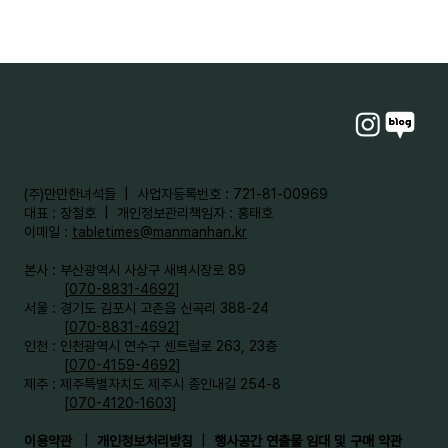
​(주)만만한녀석들 | 사업자등록번호 : 721-81-00969
대표 : 장철호 | 개인정보관리책임자 : 홍태호
이메일 :
tabletimes@manmanhan.kr
본사 : 부산광역시 사상구 새벽시장로 89
[
070-8831-4692
]
서울 : 경기도 김포시 고촌읍 신곡리 388-24
[
070-8831-4692
]
인천 : 인천광역시 연수구 센트럴로 263, 23층
[
070-4159-4692
]​
제주 : 제주특별자치도 제주시 종인내길 254-8
[
070-4120-1603
]
이용약관
|
개인정보처리방침
|
행사공간 연출물 임대 및 구매 약관