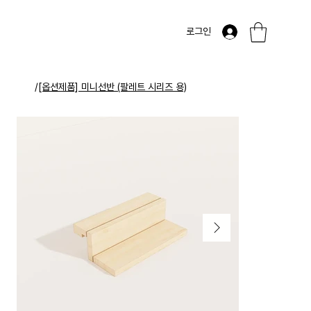
로그인
/
[옵션제품] 미니선반 (팔레트 시리즈 용)