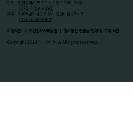
인천 : 인천광역시 연수구 센트럴로 263, 23층
[
070-4159-4692
]​
제주 : 제주특별자치도 제주시 종인내길 254-8
[
070-4120-1603
]
이용약관
|
개인정보처리방침
|
행사공간 연출물 임대 및 구매 약관
Copyright 2024. 테이블타임즈 All rights reserved.