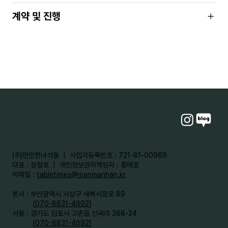
계약 및 진행
​(주)만만한녀석들 | 사업자등록번호 : 721-81-00969
대표 : 장철호 | 개인정보관리책임자 : 홍태호
이메일 :
tabletimes@manmanhan.kr
본사 : 부산광역시 사상구 새벽시장로 89
[
070-8831-4692
]
서울 : 경기도 김포시 고촌읍 신곡리 388-24
[
070-8831-4692
]