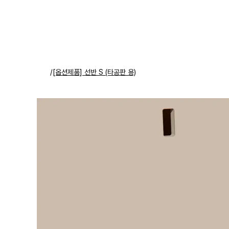
/
[옵션제품] 선반 S (타공판 용)