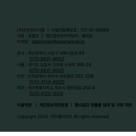
​(주)만만한녀석들 | 사업자등록번호 : 721-81-00969
대표 : 장철호 | 개인정보관리책임자 : 홍태호
이메일 :
tabletimes@manmanhan.kr
본사 : 부산광역시 사상구 새벽시장로 89
[
070-8831-4692
]
서울 : 경기도 김포시 고촌읍 신곡리 388-24
[
070-8831-4692
]
인천 : 인천광역시 연수구 센트럴로 263, 23층
[
070-4159-4692
]​
제주 : 제주특별자치도 제주시 종인내길 254-8
[
070-4120-1603
]
이용약관
|
개인정보처리방침
|
행사공간 연출물 임대 및 구매 약관
Copyright 2024. 테이블타임즈 All rights reserved.