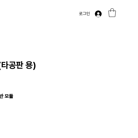
로그인
(타공판 용)
반 모듈