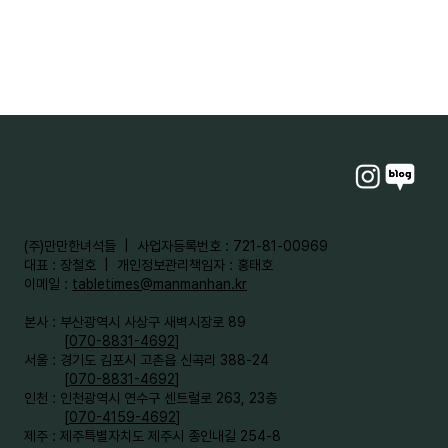
​(주)만만한녀석들 | 사업자등록번호 : 721-81-00969
대표 : 장철호 | 개인정보관리책임자 : 홍태호
이메일 :
tabletimes@manmanhan.kr
본사 : 부산광역시 사상구 새벽시장로 89
[
070-8831-4692
]
서울 : 경기도 김포시 고촌읍 신곡리 388-24
[
070-8831-4692
]
인천 : 인천광역시 연수구 센트럴로 263, 23층
[
070-4159-4692
]​
제주 : 제주특별자치도 제주시 종인내길 254-8