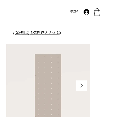
로그인
/
[옵션제품] 타공판 (전시 가벽 용)