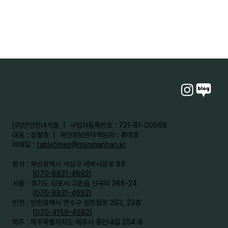
​(주)만만한녀석들 | 사업자등록번호 : 721-81-00969
대표 : 장철호 | 개인정보관리책임자 : 홍태호
이메일 :
tabletimes@manmanhan.kr
본사 : 부산광역시 사상구 새벽시장로 89
[
070-8831-4692
]
서울 : 경기도 김포시 고촌읍 신곡리 388-24
[
070-8831-4692
]
인천 : 인천광역시 연수구 센트럴로 263, 23층
[
070-4159-4692
]​
제주 : 제주특별자치도 제주시 종인내길 254-8